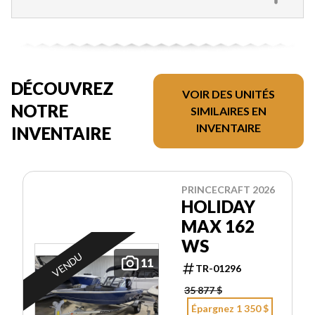
DÉCOUVREZ
VOIR DES UNITÉS
NOTRE
SIMILAIRES EN
INVENTAIRE
INVENTAIRE
PRINCECRAFT 2026
HOLIDAY
MAX 162
WS
VENDU
11
TR-01296
35 877 $
Épargnez 1 350 $