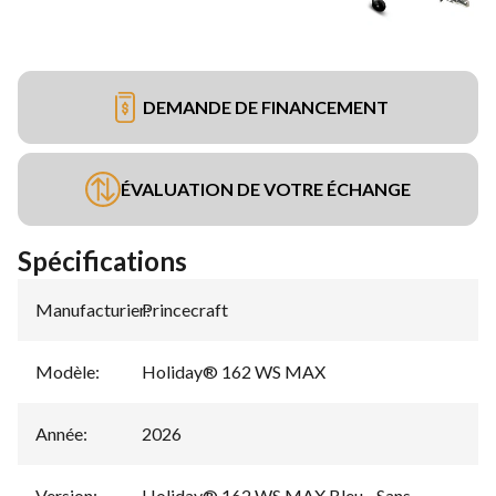
DEMANDE DE FINANCEMENT
ÉVALUATION DE VOTRE ÉCHANGE
Spécifications
Manufacturier
Princecraft
:
Modèle
:
Holiday® 162 WS MAX
Année
:
2026
Version
:
Holiday® 162 WS MAX Bleu - Sans