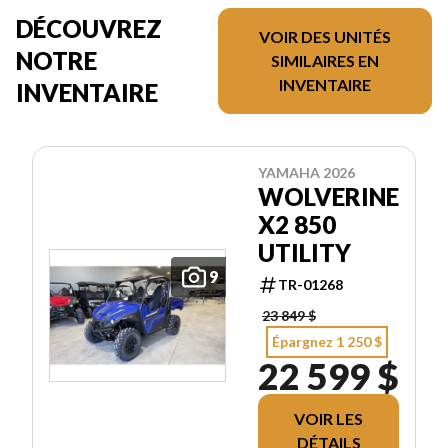
DÉCOUVREZ
VOIR DES UNITÉS
NOTRE
SIMILAIRES EN
INVENTAIRE
INVENTAIRE
YAMAHA 2026
WOLVERINE
X2 850
UTILITY
9
TR-01268
23 849 $
Épargnez 1 250 $
22 599 $
VOIR LES
DÉTAILS