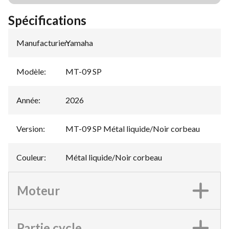
Spécifications
Manufacturier
Yamaha
:
Modèle
:
MT-09 SP
Année
:
2026
Version
:
MT-09 SP Métal liquide/Noir corbeau
Couleur
:
Métal liquide/Noir corbeau
Moteur
Partie cycle