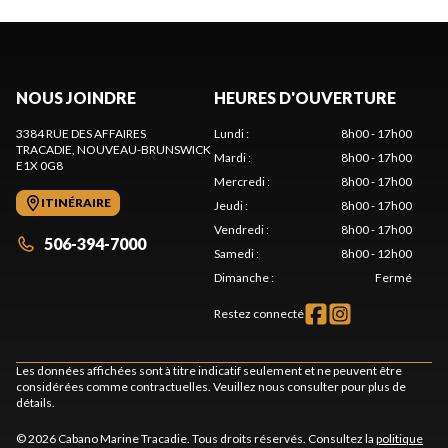
NOUS JOINDRE
HEURES D'OUVERTURE
3384 RUE DES AFFAIRES
Lundi
:
8h00 - 17h00
TRACADIE
, NOUVEAU-BRUNSWICK
Mardi
:
8h00 - 17h00
E1X 0G8
Mercredi
:
8h00 - 17h00
ITINÉRAIRE
Jeudi
:
8h00 - 17h00
Vendredi
:
8h00 - 17h00
506-394-7000
Samedi
:
8h00 - 12h00
Dimanche
:
Fermé
Restez connecté
Les données affichées sont à titre indicatif seulement et ne peuvent être
considérées comme contractuelles. Veuillez nous consulter pour plus de
détails.
© 2026 Cabano Marine Tracadie. Tous droits réservés. Consultez la
politique