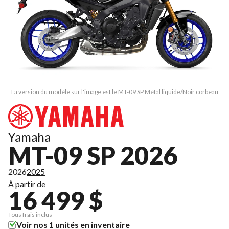
La version du modèle sur l'image est le MT-09 SP Métal liquide/Noir corbeau
Yamaha
MT-09 SP 2026
2026
2025
À partir de
16 499 $
Tous frais inclus
Voir nos 1 unités en inventaire