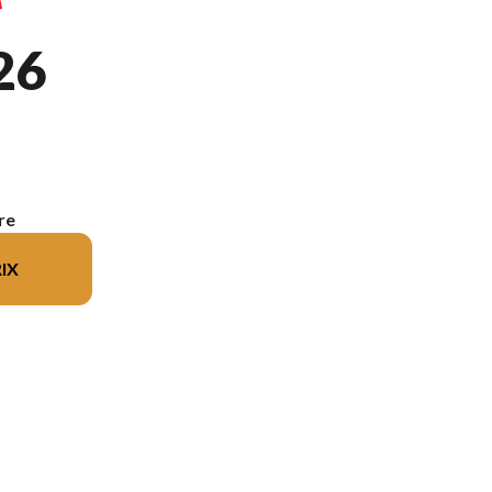
26
re
IX