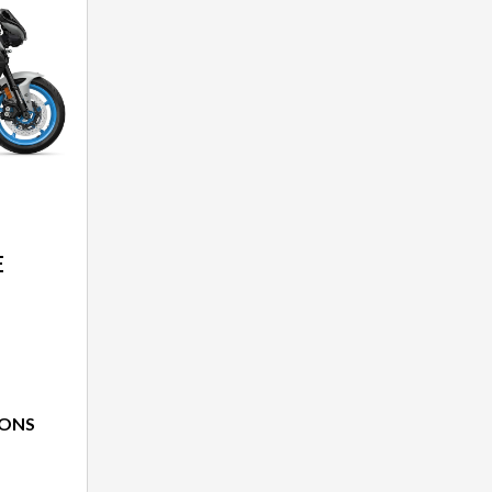
E
IONS