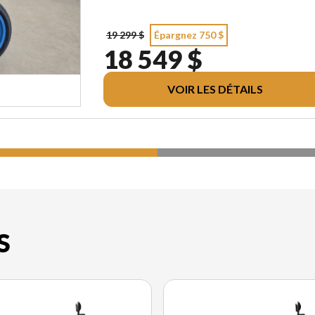
19 299 $
Épargnez 750 $
18 549 $
VOIR LES DÉTAILS
S