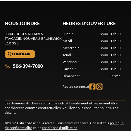
NOUS JOINDRE
HEURES D'OUVERTURE
3384 RUE DES AFFAIRES
Lundi
:
8h00 - 17h00
TRACADIE
, NOUVEAU-BRUNSWICK
Mardi
:
8h00 - 17h00
E1X 0G8
Mercredi
:
8h00 - 17h00
ITINÉRAIRE
Jeudi
:
8h00 - 17h00
Vendredi
:
8h00 - 17h00
506-394-7000
Samedi
:
8h00 - 12h00
Dimanche
:
Fermé
Restez connecté
Les données affichées sont à titre indicatif seulement et ne peuvent être
considérées comme contractuelles. Veuillez nous consulter pour plus de
détails.
© 2026 Cabano Marine Tracadie. Tous droits réservés. Consultez la
politique
de confidentialité
et les
conditions d'utilisation
.