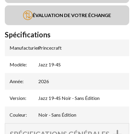
ÉVALUATION DE VOTRE ÉCHANGE
Spécifications
Manufacturier
Princecraft
:
Modèle
:
Jazz 19-4S
Année
:
2026
Version
:
Jazz 19-4S Noir - Sans Édition
Couleur
:
Noir - Sans Édition