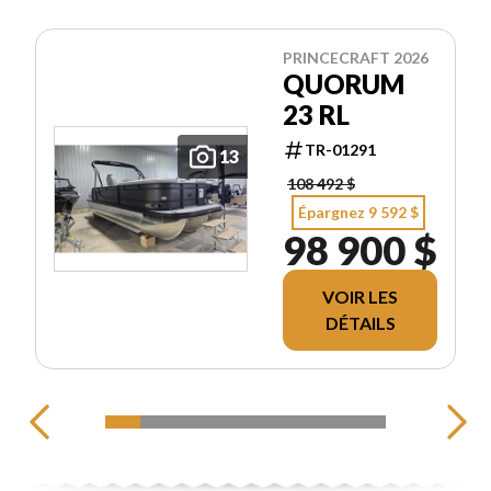
PRINCECRAFT 2026
QUORUM
23 RL
TR-01291
13
108 492 $
Épargnez 9 592 $
98 900 $
VOIR LES
DÉTAILS