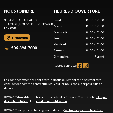
NOUS JOINDRE
HEURES D'OUVERTURE
3384 RUE DES AFFAIRES
Lundi
:
8h00 - 17h00
TRACADIE
, NOUVEAU-BRUNSWICK
Mardi
:
8h00 - 17h00
E1X 0G8
Mercredi
:
8h00 - 17h00
ITINÉRAIRE
Jeudi
:
8h00 - 17h00
Vendredi
:
8h00 - 17h00
506-394-7000
Samedi
:
8h00 - 12h00
Dimanche
:
Fermé
Restez connecté
Les données affichées sont à titre indicatif seulement et ne peuvent être
considérées comme contractuelles. Veuillez nous consulter pour plus de
détails.
© 2026 Cabano Marine Tracadie. Tous droits réservés. Consultez la
politique
de confidentialité
et les
conditions d'utilisation
.
© 2026 Conception et hébergement de sites
Web pour sport motorisé par