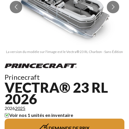
La version du modèle sur l'image est le Vectra® 23 RL Charbon - Sans Édition
La
Princecraft
VECTRA® 23 RL
2026
2026
2025
Voir nos 1 unités en inventaire
DEMANDE DE PRIX