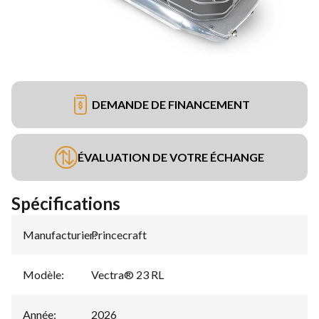
DEMANDE DE FINANCEMENT
ÉVALUATION DE VOTRE ÉCHANGE
Spécifications
Manufacturier
Princecraft
:
Modèle
:
Vectra® 23 RL
Année
:
2026