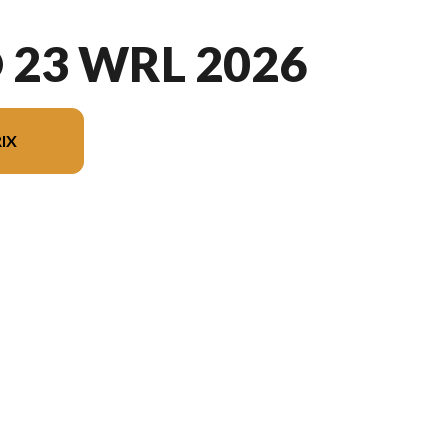
23 WRL 2026
IX
ur l'image est le Vectra® 23 WRL Charbon - Sans Édition