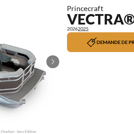
Princecraft
VECTRA® 
2026
2025
DEMANDE DE PR
 Charbon - Sans Édition
La version du modèle s