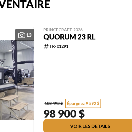
VENTAIRE
PRINCECRAFT 2026
13
QUORUM 23 RL
TR-01291
108 492 $
Épargnez 9 592 $
98 900 $
VOIR LES DÉTAILS