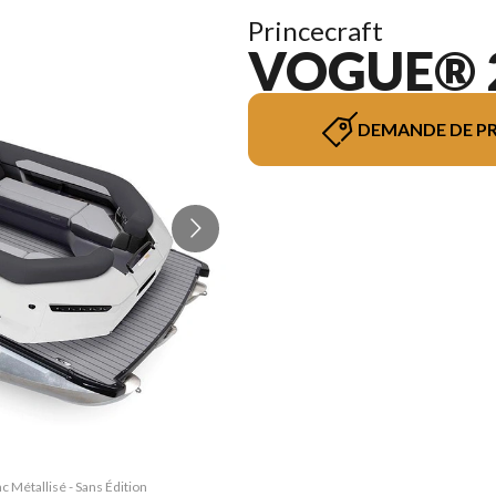
Princecraft
VOGUE® 2
DEMANDE DE PR
 Métallisé - Sans Édition
La version du modèle sur