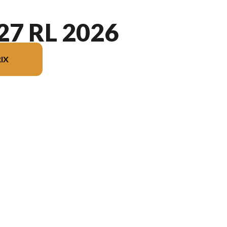
7 RL 2026
IX
 l'image est le Vogue® 27 RL Blanc Métallisé - Sans Édition