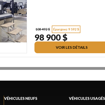
108 492 $
Épargnez 9 592 $
98 900 $
VOIR LES DÉTAILS
VÉHICULES NEUFS
VÉHICULES USAGÉS