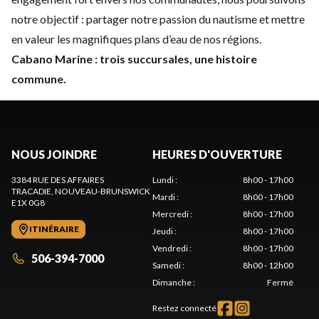
notre objectif : partager notre passion du nautisme et mettre
en valeur les magnifiques plans d’eau de nos régions.
Cabano Marine : trois succursales, une histoire
commune.
NOUS JOINDRE
HEURES D'OUVERTURE
3384 RUE DES AFFAIRES
Lundi
:
8h00 - 17h00
TRACADIE
, NOUVEAU-BRUNSWICK
Mardi
:
8h00 - 17h00
E1X 0G8
Mercredi
:
8h00 - 17h00
ITINÉRAIRE
Jeudi
:
8h00 - 17h00
Vendredi
:
8h00 - 17h00
506-394-7000
Samedi
:
8h00 - 12h00
Dimanche
:
Fermé
Restez connecté