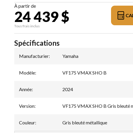
À partir de
24 439 $
CA
Tous frais inclus
Spécifications
Manufacturier
:
Yamaha
Modèle
:
VF175 VMAX SHO B
Année
:
2024
Version
:
VF175 VMAX SHO B Gris bleuté m
Couleur
:
Gris bleuté métallique