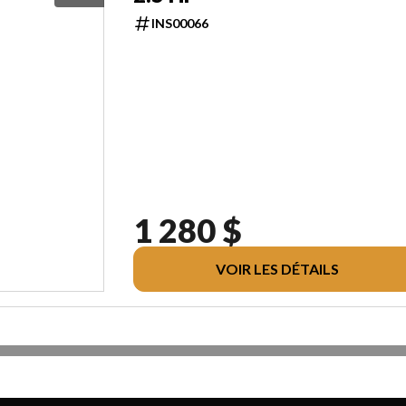
INS00066
1 280 $
VOIR LES DÉTAILS