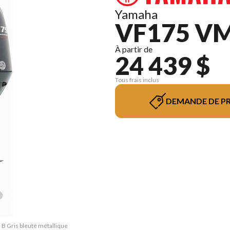
Yamaha
VF175 VM
À partir de
24 439 $
Tous frais inclus
DEMANDE DE PR
B Gris bleuté métallique