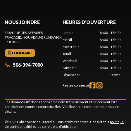
NOUS JOINDRE
HEURES D'OUVERTURE
3384 RUE DES AFFAIRES
Lundi
:
8h00 - 17h00
TRACADIE
, NOUVEAU-BRUNSWICK
Mardi
:
8h00 - 17h00
E1X 0G8
Mercredi
:
8h00 - 17h00
ITINÉRAIRE
Jeudi
:
8h00 - 17h00
Vendredi
:
8h00 - 17h00
506-394-7000
Samedi
:
8h00 - 12h00
Dimanche
:
Fermé
Restez connecté
Les données affichées sont à titre indicatif seulement et ne peuvent être
considérées comme contractuelles. Veuillez nous consulter pour plus de
détails.
© 2026 Cabano Marine Tracadie. Tous droits réservés. Consultez la
politique
de confidentialité
et les
conditions d'utilisation
.