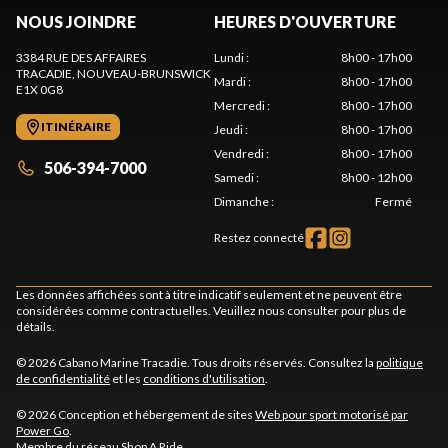
NOUS JOINDRE
HEURES D'OUVERTURE
3384 RUE DES AFFAIRES
Lundi
:
8h00 - 17h00
TRACADIE
, NOUVEAU-BRUNSWICK
Mardi
:
8h00 - 17h00
E1X 0G8
Mercredi
:
8h00 - 17h00
ITINÉRAIRE
Jeudi
:
8h00 - 17h00
Vendredi
:
8h00 - 17h00
506-394-7000
Samedi
:
8h00 - 12h00
Dimanche
:
Fermé
Restez connecté
Les données affichées sont à titre indicatif seulement et ne peuvent être
considérées comme contractuelles. Veuillez nous consulter pour plus de
détails.
© 2026 Cabano Marine Tracadie. Tous droits réservés. Consultez la
politique
de confidentialité
et les
conditions d'utilisation
.
© 2026 Conception et hébergement de sites
Web pour sport motorisé par
Power Go
.
Membre du réseau
Shop A Ride
.