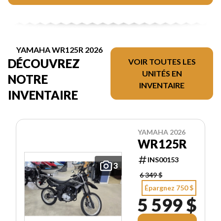
YAMAHA WR125R 2026
DÉCOUVREZ
VOIR TOUTES LES
UNITÉS EN
NOTRE
INVENTAIRE
INVENTAIRE
YAMAHA 2026
WR125R
INS00153
3
6 349 $
Épargnez 750 $
5 599 $