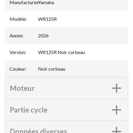
Manufacturier
Yamaha
:
Modèle
:
WR125R
Année
:
2026
Version
:
WR125R Noir corbeau
Couleur
:
Noir corbeau
Moteur
Partie cycle
Données diverses